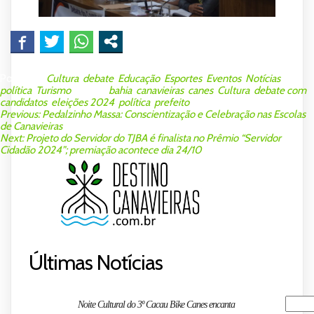
Posted in
Cultura
,
debate
,
Educação
,
Esportes
,
Eventos
,
Notícias
,
política
,
Turismo
Tagged
bahia
,
canavieiras
,
canes
,
Cultura
,
debate com
candidatos
,
eleições 2024
,
política
,
prefeito
NAVEGAÇÃO
Previous:
Pedalzinho Massa: Conscientização e Celebração nas Escolas
de Canavieiras
DE
Next:
Projeto do Servidor do TJBA é finalista no Prêmio “Servidor
Cidadão 2024”; premiação acontece dia 24/10
POST
Últimas Notícias
Pesquis
Noite Cultural do 3º Cacau Bike Canes encanta