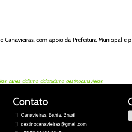
 Canavieiras, com apoio da Prefeitura Municipal e p
iras
,
canes
,
ciclismo
,
cicloturismo
,
destinocanavieiras
Contato
Canavieiras, Bahia, Brasil.
destinocanavieiras@gmail.com