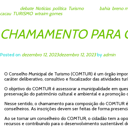
Posted in
debate
,
Notícias
,
política
,
Turismo
Tagged
bahia
,
breno m
cacau
,
TURISMO
,
wtraim gomes
CHAMAMENTO PARA 
Posted on
dezembro 12, 2023
dezembro 12, 2023
by
admin
O Conselho Municipal de Turismo (COMTUR) é um órgão importa
caráter deliberativo, consultivo e fiscalizador das atividades tu
O objetivo do COMTUR é assessorar a municipalidade em questõ
preservação do patrimônio cultural e ambiental e a promoção d
Nesse sentido, o chamamento para composição do COMTUR é um 
conselheiros. As inscrições devem ser feitas de forma presencia
Ao se tornar um conselheiro do COMTUR, o cidadão tem a oport
recursos e contribuindo para o desenvolvimento sustentável do