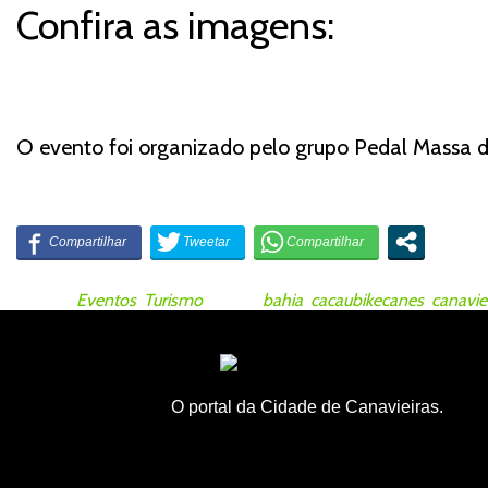
Confira as imagens:
O evento foi organizado pelo grupo Pedal Massa de
Posted in
Eventos
,
Turismo
Tagged
bahia
,
cacaubikecanes
,
canavie
O portal da Cidade de Canavieiras.