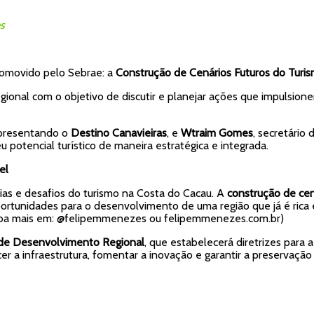
s
romovido pelo Sebrae: a
Construção de Cenários Futuros do Turis
o regional com o objetivo de discutir e planejar ações que impuls
epresentando o
Destino Canavieiras
, e
Wtraim Gomes
, secretário
potencial turístico de maneira estratégica e integrada.
el
ias e desafios do turismo na Costa do Cacau. A
construção de cen
portunidades para o desenvolvimento de uma região que já é rica em
aiba mais em: @felipemmenezes ou felipemmenezes.com.br)
de Desenvolvimento Regional
, que estabelecerá diretrizes para 
er a infraestrutura, fomentar a inovação e garantir a preservação