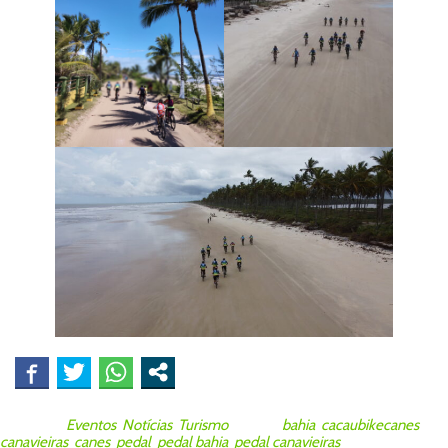
Posted in
Eventos
,
Notícias
,
Turismo
Tagged
bahia
,
cacaubikecanes
,
canavieiras
,
canes
,
pedal
,
pedal bahia
,
pedal canavieiras