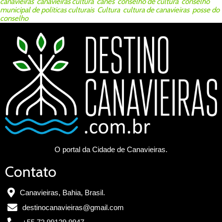
canavieiras
,
canavieiras cultura
,
canes
,
conselho de cultura
,
conselho
municipal de politicas culturais
,
Cultura
,
cultura de canavieiras
,
posse do
conselho
O portal da Cidade de Canavieiras.
Contato
Canavieiras, Bahia, Brasil.
destinocanavieiras@gmail.com