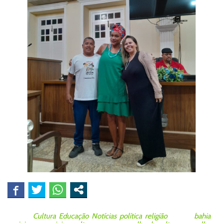
Posted in
Cultura
,
Educação
,
Notícias
,
política
,
religião
Tagged
bahia
,