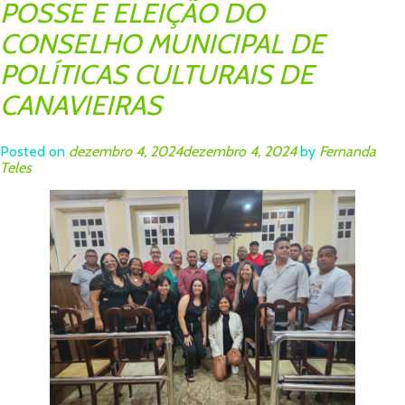
POSSE E ELEIÇÃO DO
CONSELHO MUNICIPAL DE
POLÍTICAS CULTURAIS DE
CANAVIEIRAS
Posted on
dezembro 4, 2024
dezembro 4, 2024
by
Fernanda
Teles