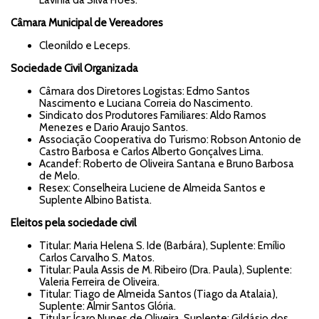
Câmara Municipal de Vereadores
Cleonildo e Leceps.
Sociedade Civil Organizada
Câmara dos Diretores Logistas: Edmo Santos
Nascimento e Luciana Correia do Nascimento.
Sindicato dos Produtores Familiares: Aldo Ramos
Menezes e Dario Araujo Santos.
Associação Cooperativa do Turismo: Robson Antonio de
Castro Barbosa e Carlos Alberto Gonçalves Lima.
Acandef: Roberto de Oliveira Santana e Bruno Barbosa
de Melo.
Resex: Conselheira Luciene de Almeida Santos e
Suplente Albino Batista.
Eleitos pela sociedade civil
Titular: Maria Helena S. Ide (Barbára), Suplente: Emílio
Carlos Carvalho S. Matos.
Titular: Paula Assis de M. Ribeiro (Dra. Paula), Suplente:
Valeria Ferreira de Oliveira.
Titular: Tiago de Almeida Santos (Tiago da Atalaia),
Suplente: Almir Santos Glória.
Titular: Ícaro Nunes de Oliveira, Suplente: Gildásio dos