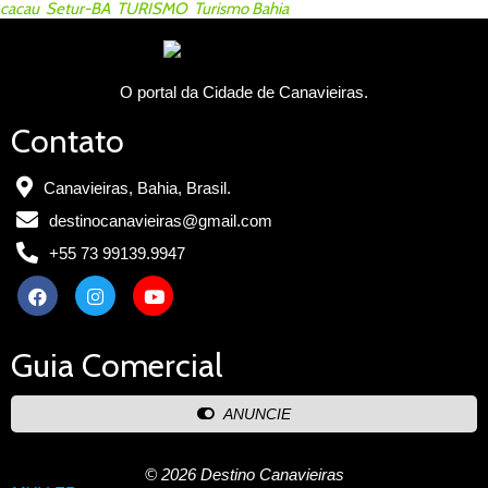
cacau
,
Setur-BA
,
TURISMO
,
Turismo Bahia
O portal da Cidade de Canavieiras.
Contato
Canavieiras, Bahia, Brasil.
destinocanavieiras@gmail.com
+55 73 99139.9947
Guia Comercial
ANUNCIE
© 2026 Destino Canavieiras