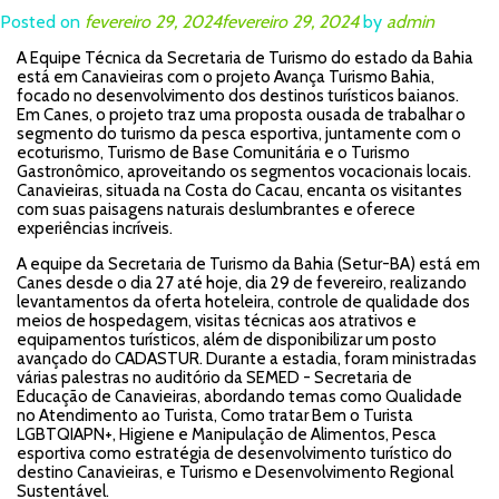
Posted on
fevereiro 29, 2024
fevereiro 29, 2024
by
admin
A Equipe Técnica da Secretaria de Turismo do estado da Bahia
está em Canavieiras com o projeto Avança Turismo Bahia,
focado no desenvolvimento dos destinos turísticos baianos.
Em Canes, o projeto traz uma proposta ousada de trabalhar o
segmento do turismo da pesca esportiva, juntamente com o
ecoturismo, Turismo de Base Comunitária e o Turismo
Gastronômico, aproveitando os segmentos vocacionais locais.
Canavieiras, situada na Costa do Cacau, encanta os visitantes
com suas paisagens naturais deslumbrantes e oferece
experiências incríveis.
A equipe da Secretaria de Turismo da Bahia (Setur-BA) está em
Canes desde o dia 27 até hoje, dia 29 de fevereiro, realizando
levantamentos da oferta hoteleira, controle de qualidade dos
meios de hospedagem, visitas técnicas aos atrativos e
equipamentos turísticos, além de disponibilizar um posto
avançado do CADASTUR. Durante a estadia, foram ministradas
várias palestras no auditório da SEMED - Secretaria de
Educação de Canavieiras, abordando temas como Qualidade
no Atendimento ao Turista, Como tratar Bem o Turista
LGBTQIAPN+, Higiene e Manipulação de Alimentos, Pesca
esportiva como estratégia de desenvolvimento turístico do
destino Canavieiras, e Turismo e Desenvolvimento Regional
Sustentável.