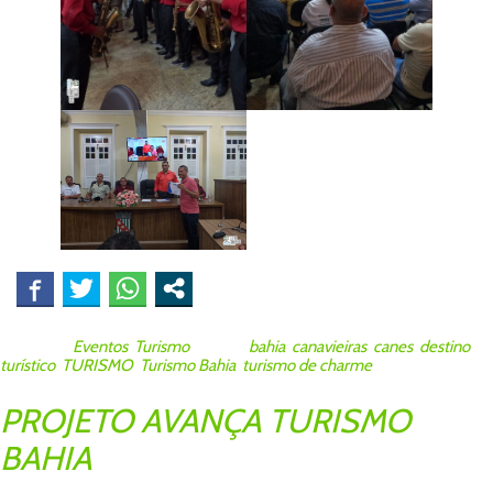
Posted in
Eventos
,
Turismo
Tagged
bahia
,
canavieiras
,
canes
,
destino
turístico
,
TURISMO
,
Turismo Bahia
,
turismo de charme
PROJETO AVANÇA TURISMO
BAHIA