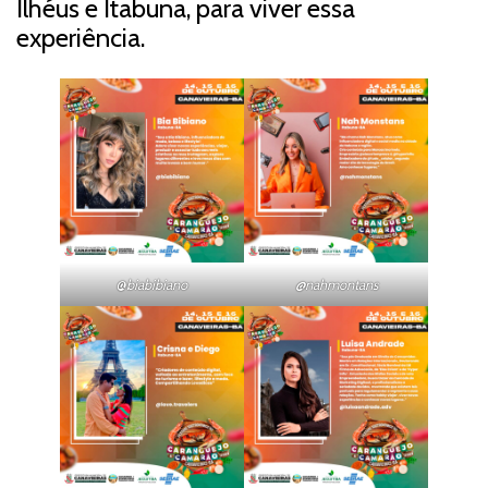
Ilhéus e Itabuna, para viver essa
experiência.
@
biabibiano
@nahmontans