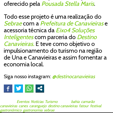
oferecido pela
Pousada Stella Maris
.
Todo esse projeto é uma realização do
Sebrae
com a
Prefeitura de Canavieiras
e
acessoria técnica da
Eixo4 Soluções
Inteligentes
com parceria do
Destino
Canavieiras.
E teve como objetivo o
impulsionamento do turismo na região
de Una e Canavieiras e assim fomentar a
economia local.
Siga nosso instagram:
@destinocanavieiras
Posted in
Eventos
,
Notícias
,
Turismo
Tagged
bahia
,
camarão
,
canavieiras
,
canes
,
caranguejo
,
destino canavieiras
,
fatour
,
festival
gastronômico
,
gastronomia
,
sebrae