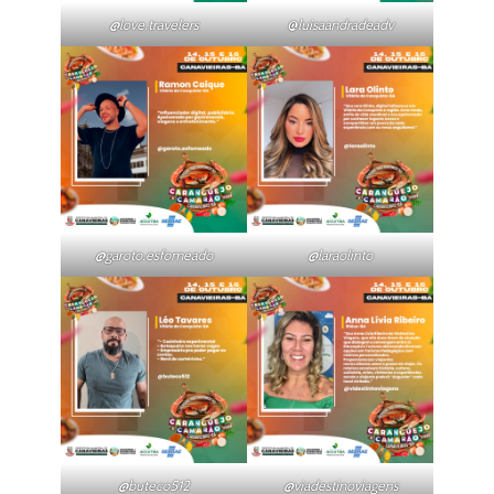
@love.travelers
@
luisaandradeadv
@garoto.esfomeado
@laraolinto
@buteco512
@viadestinoviagens