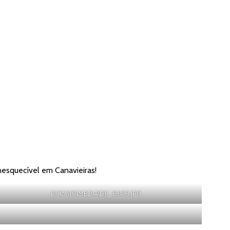
nesquecível em Canavieiras!
DCIM\101MEDIA\DJI_0603.JPG