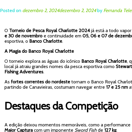
Posted on
dezembro 2, 2024
dezembro 2, 2024
by
Fernanda Tele
O
Torneio de Pesca Royal Charlotte 2024
já está a todo vapo
e 30 de novembro
e continuidade em
05, 06 e 07 de dezemb
esportiva, o
Banco Charlotte
.
A Magia do Banco Royal Charlotte
O torneio explora as águas do icônico
Banco Royal Charlotte
, 
local já atraiu grandes nomes da pesca esportiva como
Stewart
Fishing Adventures
.
As
fortes correntes do nordeste
tornam o Banco Royal Charlot
partindo de Canavieiras, costumam navegar entre
17 e 25 nm
a
Destaques da Competição
A edição deixou momentos memoráveis, como a performance e
Maior Captura
com um imponente
Sword Fish
de
127 kg
.