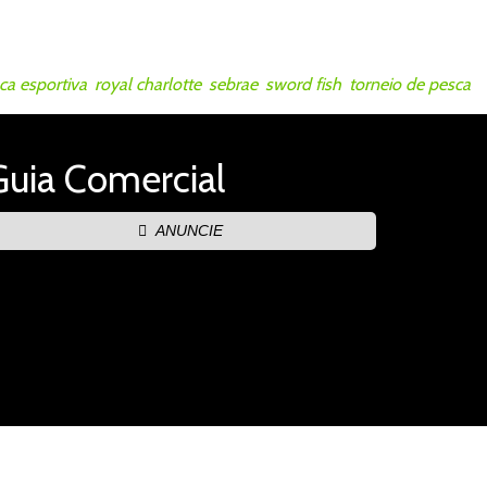
ca esportiva
,
royal charlotte
,
sebrae
,
sword fish
,
torneio de pesca
,
Guia Comercial
ANUNCIE