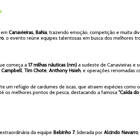
s
r em
Canavieiras, Bahia
, trazendo emoção, competição e muita div
ro
, o evento reúne equipes talentosas em busca dos melhores t
que começa a
17 milhas náuticas (nm)
a sudeste de Canavieiras e 
 Campbell
,
Tim Chote
,
Anthony Hsieh
, e operações renomadas 
te um refúgio de cardumes de iscas, que atraem espécies como 
té os melhores pontos de pesca, destacando a famosa
"Caída do
xtraordinária da equipe
Bebinho 7
, liderada por
Alcindo Navarro