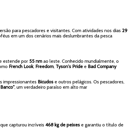
ersão para pescadores e visitantes. Com atividades nos dias
29
roféus em um dos cenários mais deslumbrantes da pesca
se estende por
55 nm
ao leste. Conhecido mundialmente, o
como
French Look
,
Freedom
,
Tyson's Pride
e
Bad Company
os impressionantes
Bicudos
e outros pelágicos. Os pescadores,
 Banco"
, um verdadeiro paraíso em alto mar
, que capturou incríveis
468 kg de peixes
e garantiu o título de