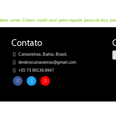
eiras
,
canes
,
Cultura
,
marlin-azul
,
peixe-espada
,
pesca de bico
,
pes
Contato
Canavieiras, Bahia, Brasil.
destinocanavieiras@gmail.com
+55 73 99139.9947