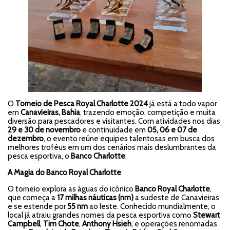
O
Torneio de Pesca Royal Charlotte 2024
já está a todo vapor
em
Canavieiras, Bahia
, trazendo emoção, competição e muita
diversão para pescadores e visitantes. Com atividades nos dias
29 e 30 de novembro
e continuidade em
05, 06 e 07 de
dezembro
, o evento reúne equipes talentosas em busca dos
melhores troféus em um dos cenários mais deslumbrantes da
pesca esportiva, o
Banco Charlotte
.
A Magia do Banco Royal Charlotte
O torneio explora as águas do icônico
Banco Royal Charlotte
,
que começa a
17 milhas náuticas (nm)
a sudeste de Canavieiras
e se estende por
55 nm
ao leste. Conhecido mundialmente, o
local já atraiu grandes nomes da pesca esportiva como
Stewart
Campbell
,
Tim Chote
,
Anthony Hsieh
, e operações renomadas