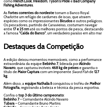
como
French Look
,
Freedom
,
Tyson's Pride
e
Bad Company
Fishing Adventures
.
As
fortes correntes do nordeste
tornam o Banco Royal
Charlotte um refúgio de cardumes de iscas, que atraem
espécies como os impressionantes
Bicudos
e outros pelágicos.
Os pescadores, partindo de Canavieiras, costumam navegar
entre
17 e 25 nm
até os melhores pontos de pesca, destacando
a famosa
"Caída do Banco"
, um verdadeiro paraíso em alto mar
Destaques da Competição
A edição deixou momentos memoráveis, como a performance
extraordinária da equipe
Bebinho 7
, liderada por
Alcindo
Navarro
, que capturou incríveis
468 kg de peixes
e garantiu o
título de
Maior Captura
com um imponente
Sword Fish
de
127
kg
.
Além disso, a
equipe Nathalia II
conquistou o troféu de
Melhor
Fotografia
, registrando a beleza e técnica da pesca esportiva.
Confira o
top 3 do último campeonato
:
Bebinho 7
– Comandante Alcindo Navarro
Tubara
– Comandante Bruno Martins